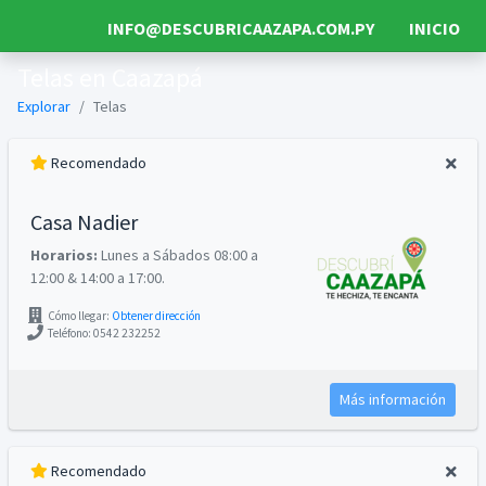
INFO@DESCUBRICAAZAPA.COM.PY
INICIO
Telas en Caazapá
Explorar
Telas
Recomendado
Casa Nadier
Horarios:
Lunes a Sábados 08:00 a
12:00 & 14:00 a 17:00.
Cómo llegar:
Obtener dirección
Teléfono: 0542 232252
Más información
Recomendado